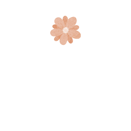
Ciudad de México
Tacuba 12, Centro, 06050, CDMX, México.
Tel: +52 55 5086 4633
email: contacto@museodelperfume.com.mx