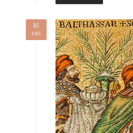
16
ENE