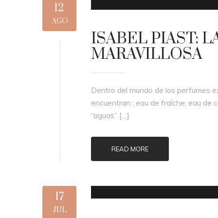
12
AGO
ISABEL PIAST: 
MARAVILLOSA
Dentro del mundo de los perfumes ex
encuentran : eau de fraîche, eau de 
“aguas” […]
READ MORE
17
JUL