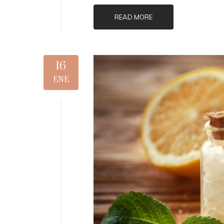
READ MORE
16
ENE