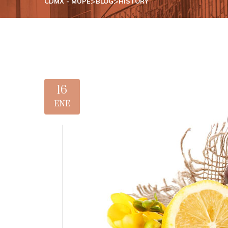
>
>
CDMX - MUPE
BLOG
HISTORY
16
ENE